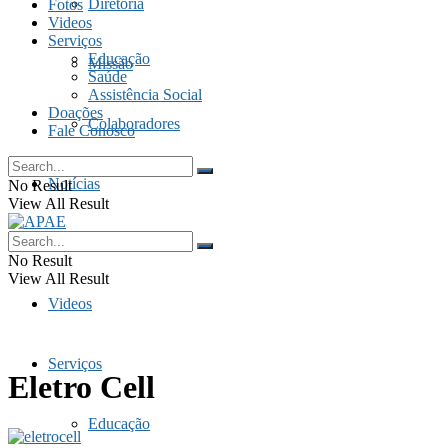
Diretoria
Fotos
Videos
Serviços
Educação
Missão
Saúde
Assistência Social
Doações
Colaboradores
Fale Conosco
Notícias
No Result
View All Result
Fotos
No Result
View All Result
Videos
Serviços
Eletro Cell
Educação