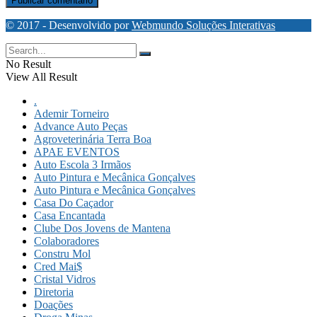
© 2017 - Desenvolvido por
Webmundo Soluções Interativas
No Result
View All Result
.
Ademir Torneiro
Advance Auto Peças
Agroveterinária Terra Boa
APAE EVENTOS
Auto Escola 3 Irmãos
Auto Pintura e Mecânica Gonçalves
Auto Pintura e Mecânica Gonçalves
Casa Do Caçador
Casa Encantada
Clube Dos Jovens de Mantena
Colaboradores
Constru Mol
Cred Mai$
Cristal Vidros
Diretoria
Doações