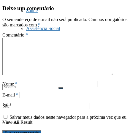
Deixe um comentário
Saúde
O seu endereço de e-mail não será publicado.
Campos obrigatórios
são marcados com
*
Assistência Social
Comentário
*
Doações
Fale Conosco
Nome
*
E-mail
*
No Result
Site
Salvar meus dados neste navegador para a próxima vez que eu
View All Result
comentar.