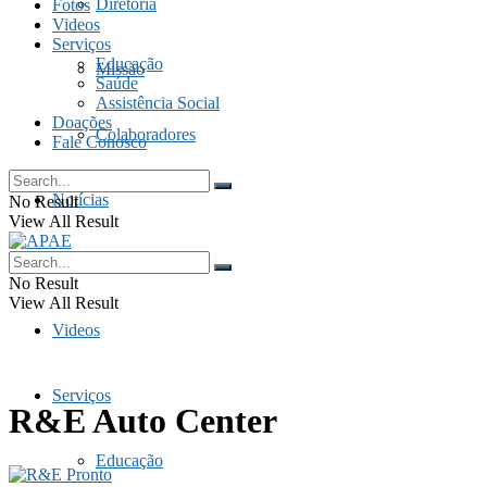
Diretoria
Fotos
Videos
Serviços
Educação
Missão
Saúde
Assistência Social
Doações
Colaboradores
Fale Conosco
Notícias
No Result
View All Result
Fotos
No Result
View All Result
Videos
Serviços
R&E Auto Center
Educação