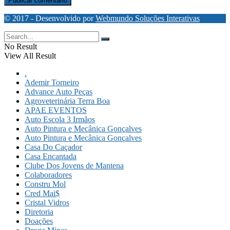
© 2017 - Desenvolvido por
Webmundo Soluções Interativas
No Result
View All Result
.
Ademir Torneiro
Advance Auto Peças
Agroveterinária Terra Boa
APAE EVENTOS
Auto Escola 3 Irmãos
Auto Pintura e Mecânica Gonçalves
Auto Pintura e Mecânica Gonçalves
Casa Do Caçador
Casa Encantada
Clube Dos Jovens de Mantena
Colaboradores
Constru Mol
Cred Mai$
Cristal Vidros
Diretoria
Doações