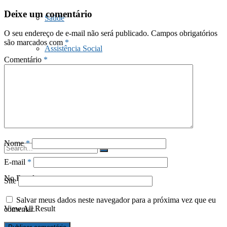
Deixe um comentário
Saúde
O seu endereço de e-mail não será publicado.
Campos obrigatórios
são marcados com
*
Assistência Social
Comentário
*
Doações
Fale Conosco
Nome
*
E-mail
*
No Result
Site
Salvar meus dados neste navegador para a próxima vez que eu
View All Result
comentar.