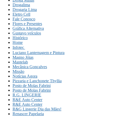
Droga Minas
Drogalima
Drogaria Lima
Eletro Cell
Fale Conosco
Flores e Presentes
Gráfica Alternativa
Gustavo veículos
Histórico
Home
Infotec 
Luciano Lanternagem e Pintura
Magno Jóias
Mantelab
Mecânica Gonçalves
Missão
Notícias Agora
Pizzaria e Lanchonete Thyllia
Posto de Molas Fabrini
Posto de Molas Fabrini
R.G. LINGERIE
R&E Auto Center
R&E Auto Center
R&G Lingerie Dia das Mães!
Renascer Papelaria