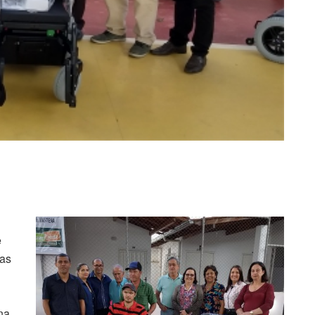
e
das
na.