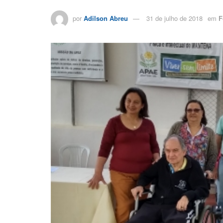
por
Adilson Abreu
31 de julho de 2018
em
F