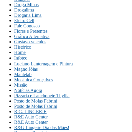
Droga Minas
Drogalima
Drogaria Lima
Eletro Cell
Fale Conosco
Flores e Presentes
Gráfica Alternativa
Gustavo veículos
Histórico
Home
Infotec 
Luciano Lanternagem e Pintura
Magno Jóias
Mantelab
Mecânica Gonçalves
Missão
Notícias Agora
Pizzaria e Lanchonete Thyllia
Posto de Molas Fabrini
Posto de Molas Fabrini
R.G. LINGERIE
R&E Auto Center
R&E Auto Center
R&G Lingerie Dia das Mães!