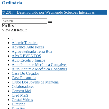
Ordinária
© 2017 - Desenvolvido por
Webmundo Soluções Interativas
No Result
View All Result
.
Ademir Torneiro
Advance Auto Peças
Agroveterinária Terra Boa
APAE EVENTOS
Auto Escola 3 Irmãos
Auto Pintura e Mecânica Gonçalves
Auto Pintura e Mecânica Gonçalves
Casa Do Caçador
Casa Encantada
Clube Dos Jovens de Mantena
Colaboradores
Constru Mol
Cred Mai$
Cristal Vidros
Diretoria
Doações