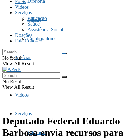
Diretoria
Fotos
Videos
Serviços
Educação
Missão
Saúde
Assistência Social
Doações
Colaboradores
Fale Conosco
Notícias
No Result
View All Result
Fotos
No Result
View All Result
Videos
Serviços
Deputado Federal Eduardo
Barbosa envia recursos para
Educação