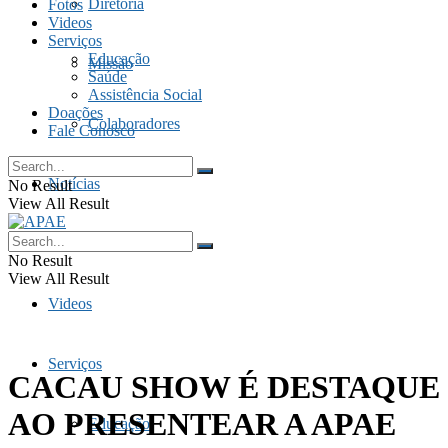
Diretoria
Fotos
Videos
Serviços
Educação
Missão
Saúde
Assistência Social
Doações
Colaboradores
Fale Conosco
Notícias
No Result
View All Result
Fotos
No Result
View All Result
Videos
Serviços
CACAU SHOW É DESTAQUE
AO PRESENTEAR A APAE
Educação