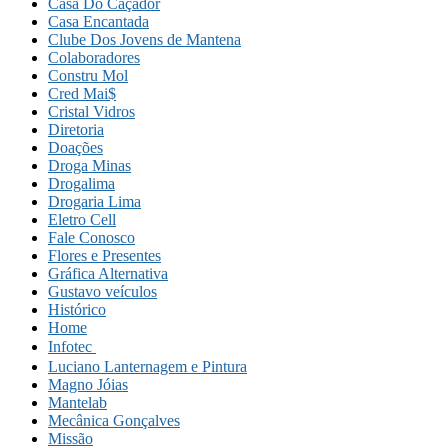
Casa Do Caçador
Casa Encantada
Clube Dos Jovens de Mantena
Colaboradores
Constru Mol
Cred Mai$
Cristal Vidros
Diretoria
Doações
Droga Minas
Drogalima
Drogaria Lima
Eletro Cell
Fale Conosco
Flores e Presentes
Gráfica Alternativa
Gustavo veículos
Histórico
Home
Infotec 
Luciano Lanternagem e Pintura
Magno Jóias
Mantelab
Mecânica Gonçalves
Missão