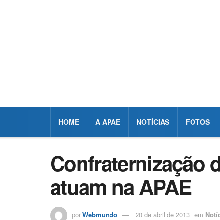
HOME
A APAE
NOTÍCIAS
FOTOS
Confraternização d
atuam na APAE
por
Webmundo
20 de abril de 2013
em
Notí