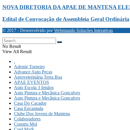
NOVA DIRETORIA DA APAE DE MANTENA ELEI
Edital de Convocação de Assembleia Geral Ordinária
© 2017 - Desenvolvido por
Webmundo Soluções Interativas
No Result
View All Result
.
Ademir Torneiro
Advance Auto Peças
Agroveterinária Terra Boa
APAE EVENTOS
Auto Escola 3 Irmãos
Auto Pintura e Mecânica Gonçalves
Auto Pintura e Mecânica Gonçalves
Casa Do Caçador
Casa Encantada
Clube Dos Jovens de Mantena
Colaboradores
Constru Mol
Cred Mai$