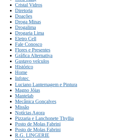
Cristal Vidros
Diretoria
Doações
Droga Minas
Drogalima
Drogaria Lima
Eletro Cell
Fale Conosco
Flores e Presentes
Gráfica Alternativa
Gustavo veículos
Histórico
Home
Infotec 
Luciano Lanternagem e Pintura
Magno Jóias
Mantelab
Mecânica Gonçalves
Missão
Notícias Agora
Pizzaria e Lanchonete Thyllia
Posto de Molas Fabrini
Posto de Molas Fabrini
R.G. LINGERIE