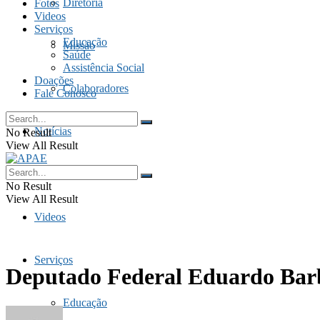
Diretoria
Fotos
Videos
Serviços
Educação
Missão
Saúde
Assistência Social
Doações
Colaboradores
Fale Conosco
Notícias
No Result
View All Result
Fotos
No Result
View All Result
Videos
Serviços
Deputado Federal Eduardo Barb
Educação