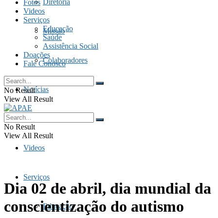
Diretoria
Fotos
Videos
Serviços
Educação
Missão
Saúde
Assistência Social
Doações
Colaboradores
Fale Conosco
Notícias
No Result
View All Result
Fotos
No Result
View All Result
Videos
Serviços
Dia 02 de abril, dia mundial da
conscientização do autismo
Educação