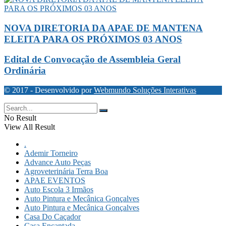
NOVA DIRETORIA DA APAE DE MANTENA
ELEITA PARA OS PRÓXIMOS 03 ANOS
Edital de Convocação de Assembleia Geral
Ordinária
© 2017 - Desenvolvido por
Webmundo Soluções Interativas
No Result
View All Result
.
Ademir Torneiro
Advance Auto Peças
Agroveterinária Terra Boa
APAE EVENTOS
Auto Escola 3 Irmãos
Auto Pintura e Mecânica Gonçalves
Auto Pintura e Mecânica Gonçalves
Casa Do Caçador
Casa Encantada