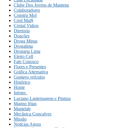
Clube Dos Jovens de Mantena
Colaboradores
Constru Mol
Cred Mai$
Cristal Vidros
Diretoria
Doações
Droga Minas
Drogalima
Drogaria Lima
Eletro Cell
Fale Conosco
Flores e Presentes
Gráfica Alternativa
Gustavo veículos
Histórico
Home
Infotec 
Luciano Lanternagem e Pintura
Magno Jóias
Mantelab
Mecânica Gonçalves
Missão
Notícias Agora