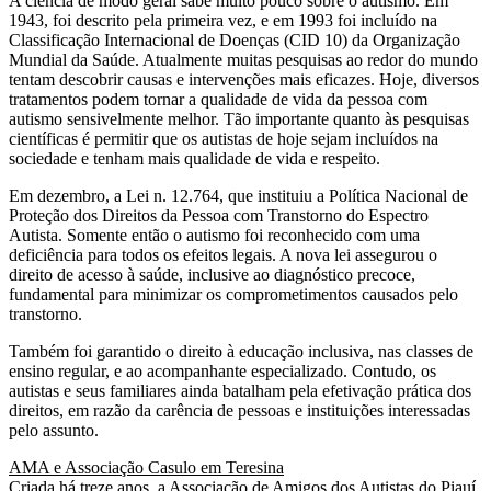
A ciência de modo geral sabe muito pouco sobre o autismo. Em
1943, foi descrito pela primeira vez, e em 1993 foi incluído na
Classificação Internacional de Doenças (CID 10) da Organização
Mundial da Saúde. Atualmente muitas pesquisas ao redor do mundo
tentam descobrir causas e intervenções mais eficazes. Hoje, diversos
tratamentos podem tornar a qualidade de vida da pessoa com
autismo sensivelmente melhor. Tão importante quanto às pesquisas
científicas é permitir que os autistas de hoje sejam incluídos na
sociedade e tenham mais qualidade de vida e respeito.
Em dezembro, a Lei n. 12.764, que instituiu a Política Nacional de
Proteção dos Direitos da Pessoa com Transtorno do Espectro
Autista. Somente então o autismo foi reconhecido com uma
deficiência para todos os efeitos legais. A nova lei assegurou o
direito de acesso à saúde, inclusive ao diagnóstico precoce,
fundamental para minimizar os comprometimentos causados pelo
transtorno.
Também foi garantido o direito à educação inclusiva, nas classes de
ensino regular, e ao acompanhante especializado. Contudo, os
autistas e seus familiares ainda batalham pela efetivação prática dos
direitos, em razão da carência de pessoas e instituições interessadas
pelo assunto.
AMA e Associação Casulo em Teresina
Criada há treze anos, a Associação de Amigos dos Autistas do Piauí