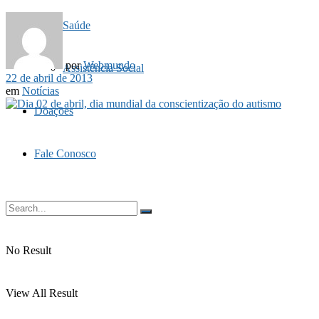
Saúde
por
Webmundo
Assistência Social
22 de abril de 2013
em
Notícias
Doações
Fale Conosco
No Result
View All Result