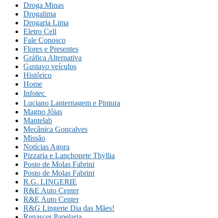
Droga Minas
Drogalima
Drogaria Lima
Eletro Cell
Fale Conosco
Flores e Presentes
Gráfica Alternativa
Gustavo veículos
Histórico
Home
Infotec 
Luciano Lanternagem e Pintura
Magno Jóias
Mantelab
Mecânica Gonçalves
Missão
Notícias Agora
Pizzaria e Lanchonete Thyllia
Posto de Molas Fabrini
Posto de Molas Fabrini
R.G. LINGERIE
R&E Auto Center
R&E Auto Center
R&G Lingerie Dia das Mães!
Renascer Papelaria