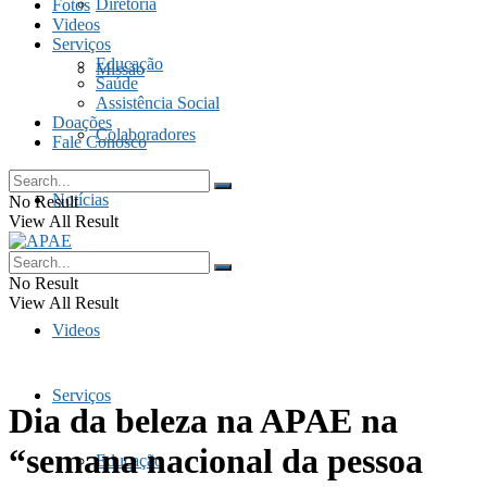
Diretoria
Fotos
Videos
Serviços
Educação
Missão
Saúde
Assistência Social
Doações
Colaboradores
Fale Conosco
Notícias
No Result
View All Result
Fotos
No Result
View All Result
Videos
Serviços
Dia da beleza na APAE na
“semana nacional da pessoa
Educação