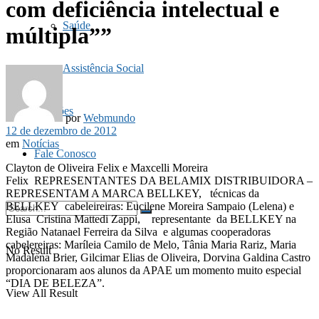
com deficiência intelectual e
Saúde
múltipla””
Assistência Social
Doações
por
Webmundo
12 de dezembro de 2012
em
Notícias
Fale Conosco
Clayton de Oliveira Felix e Maxcelli Moreira
Felix REPRESENTANTES DA BELAMIX DISTRIBUIDORA –
REPRESENTAM A MARCA BELLKEY, técnicas da
BELLKEY cabeleireiras: Eucilene Moreira Sampaio (Lelena) e
Elusa Cristina Mattedi Zappi, representante da BELLKEY na
Região Natanael Ferreira da Silva e algumas cooperadoras
cabelereiras: Maríleia Camilo de Melo, Tânia Maria Rariz, Maria
No Result
Madalena Brier, Gilcimar Elias de Oliveira, Dorvina Galdina Castro
proporcionaram aos alunos da APAE um momento muito especial
“DIA DE BELEZA”.
View All Result