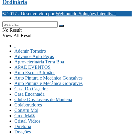
Ordinária
© 2017 - Desenvolvido por
Webmundo Soluções Interativas
No Result
View All Result
.
Ademir Torneiro
Advance Auto Peças
Agroveterinária Terra Boa
APAE EVENTOS
Auto Escola 3 Irmãos
Auto Pintura e Mecânica Gonçalves
Auto Pintura e Mecânica Gonçalves
Casa Do Caçador
Casa Encantada
Clube Dos Jovens de Mantena
Colaboradores
Constru Mol
Cred Mai$
Cristal Vidros
Diretoria
Doações