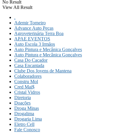
No Result
View All Result
.
Ademir Torneiro
Advance Auto Peças
Agroveterinária Terra Boa
APAE EVENTOS
Auto Escola 3 Irmãos
Auto Pintura e Mecânica Gonçalves
Auto Pintura e Mecânica Gonçalves
Casa Do Caçador
Casa Encantada
Clube Dos Jovens de Mantena
Colaboradores
Constru Mol
Cred Mai$
Cristal Vidros
Diretoria
Doações
Droga Minas
Drogalima
Drogaria Lima
Eletro Cell
Fale Conosco