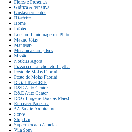
Flores e Presentes
Gráfica Alternativa
Gustavo veículos
Histórico
Home
Infotec 
Luciano Lanternagem e Pintura
Magno Jóias
Mantelab
Mecânica Gonçalves
Missão
Notícias Agora
Pizzaria e Lanchonete Thyllia
Posto de Molas Fabrini
Posto de Molas Fabrini
R.G. LINGERIE
R&E Auto Center
R&E Auto Center
R&G Lingerie Dia das Mães!
Renascer Papelaria
SA Studio Arquitetura
Sobre
Stop Lar
Supermercado Almeida
Vila Som