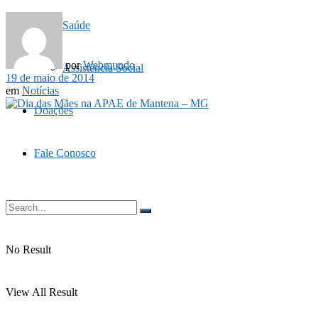
Saúde
por
Webmundo
Assistência Social
19 de maio de 2014
em
Notícias
Doações
Fale Conosco
No Result
View All Result