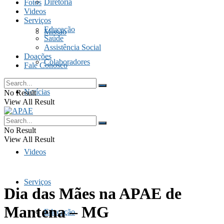
Diretoria
Fotos
Videos
Serviços
Educação
Missão
Saúde
Assistência Social
Doações
Colaboradores
Fale Conosco
Notícias
No Result
View All Result
Fotos
No Result
View All Result
Videos
Serviços
Dia das Mães na APAE de
Mantena – MG
Educação