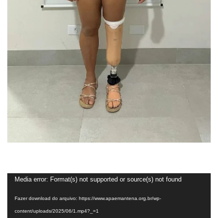
Tocador
Media error: Format(s) not supported or source(s) not found
de
Fazer download do arquivo: https://www.apaemantena.org.br/wp-
vídeo
content/uploads/2025/06/1.mp4?_=1