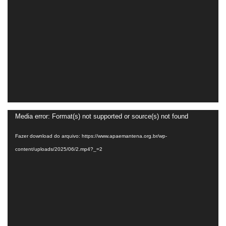
Tocador
Media error: Format(s) not supported or source(s) not found
de
Fazer download do arquivo: https://www.apaemantena.org.br/wp-
vídeo
content/uploads/2025/06/2.mp4?_=2