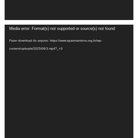
Tocador
Media error: Format(s) not supported or source(s) not found
de
Fazer download do arquivo: https://www.apaemantena.org.br/wp-
vídeo
content/uploads/2025/06/3.mp4?_=3