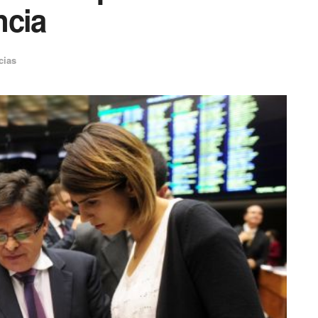
ncia
cias