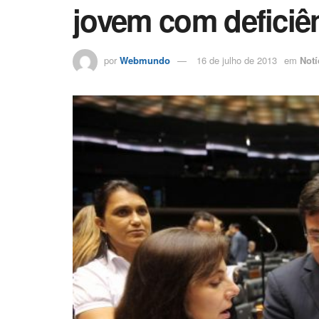
jovem com deficiê
por
Webmundo
16 de julho de 2013
em
Notí