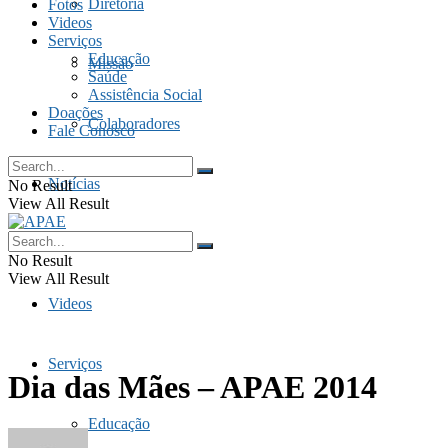
Diretoria
Fotos
Videos
Serviços
Educação
Missão
Saúde
Assistência Social
Doações
Colaboradores
Fale Conosco
Notícias
No Result
View All Result
Fotos
No Result
View All Result
Videos
Serviços
Dia das Mães – APAE 2014
Educação