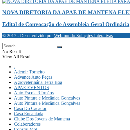
NOVA DIRETORIA DA APAE DE MANTENA ELEI
Edital de Convocação de Assembleia Geral Ordinária
© 2017 - Desenvolvido por
Webmundo Soluções Interativas
No Result
View All Result
.
Ademir Torneiro
Advance Auto Peças
Agroveterinária Terra Boa
APAE EVENTOS
Auto Escola 3 Irmãos
Auto Pintura e Mecânica Gonçalves
Auto Pintura e Mecânica Gonçalves
Casa Do Caçador
Casa Encantada
Clube Dos Jovens de Mantena
Colaboradores
Constru Mol