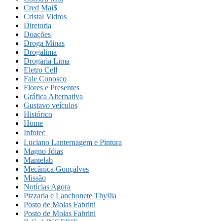
Cred Mai$
Cristal Vidros
Diretoria
Doações
Droga Minas
Drogalima
Drogaria Lima
Eletro Cell
Fale Conosco
Flores e Presentes
Gráfica Alternativa
Gustavo veículos
Histórico
Home
Infotec 
Luciano Lanternagem e Pintura
Magno Jóias
Mantelab
Mecânica Gonçalves
Missão
Notícias Agora
Pizzaria e Lanchonete Thyllia
Posto de Molas Fabrini
Posto de Molas Fabrini