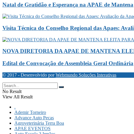
Natal de Gratidão e Esperança na APAE de Mantena
Visita Técnica do Conselho Regional das Apaes: Ava
NOVA DIRETORIA DA APAE DE MANTENA ELEI
Edital de Convocação de Assembleia Geral Ordinária
© 2017 - Desenvolvido por
Webmundo Soluções Interativas
No Result
View All Result
.
Ademir Torneiro
Advance Auto Peças
Agroveterinária Terra Boa
APAE EVENTOS
Auto Escola 3 Irmãos