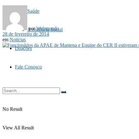
Saúde
por
Webmundo
Assistência Social
28 de fevereiro de 2014
em
Notícias
Doações
Fale Conosco
No Result
View All Result