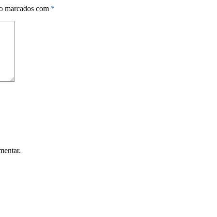
ão marcados com
*
mentar.