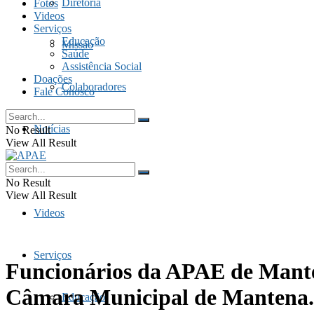
Diretoria
Fotos
Videos
Serviços
Educação
Missão
Saúde
Assistência Social
Doações
Colaboradores
Fale Conosco
Notícias
No Result
View All Result
Fotos
No Result
View All Result
Videos
Serviços
Funcionários da APAE de Mante
Câmara Municipal de Mantena.
Educação