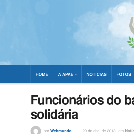
HOME
A APAE
NOTÍCIAS
FOTOS
Funcionários do b
solidária
por
Webmundo
20 de abril de 2013
em
Notí