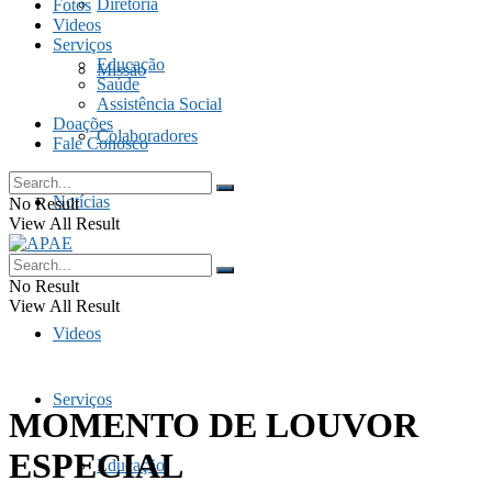
Diretoria
Fotos
Videos
Serviços
Educação
Missão
Saúde
Assistência Social
Doações
Colaboradores
Fale Conosco
Notícias
No Result
View All Result
Fotos
No Result
View All Result
Videos
Serviços
MOMENTO DE LOUVOR
ESPECIAL
Educação