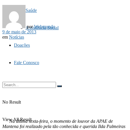
Saúde
por
Webmundo
Assistência Social
9 de maio de 2013
em
Notícias
Doações
Fale Conosco
No Result
View All Result
Na última sexta-feira, o momento de louvor da APAE de
Mantena foi realizado pela tão conhecida e querida Ilda Palmeiras