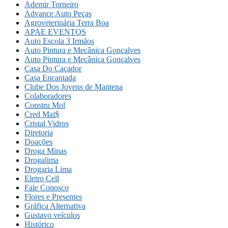
Ademir Torneiro
Advance Auto Peças
Agroveterinária Terra Boa
APAE EVENTOS
Auto Escola 3 Irmãos
Auto Pintura e Mecânica Gonçalves
Auto Pintura e Mecânica Gonçalves
Casa Do Caçador
Casa Encantada
Clube Dos Jovens de Mantena
Colaboradores
Constru Mol
Cred Mai$
Cristal Vidros
Diretoria
Doações
Droga Minas
Drogalima
Drogaria Lima
Eletro Cell
Fale Conosco
Flores e Presentes
Gráfica Alternativa
Gustavo veículos
Histórico