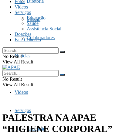
Diretoria
Fotos
Videos
Serviços
Educação
Missão
Saúde
Assistência Social
Doações
Colaboradores
Fale Conosco
Notícias
No Result
View All Result
Fotos
No Result
View All Result
Videos
Serviços
PALESTRA NA APAE
“HIGIENE CORPORAL”
Educação