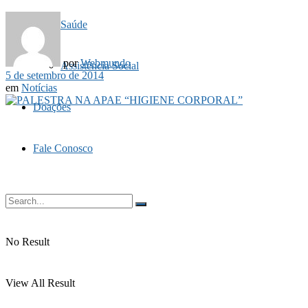
Saúde
por
Webmundo
Assistência Social
5 de setembro de 2014
em
Notícias
Doações
Fale Conosco
No Result
View All Result