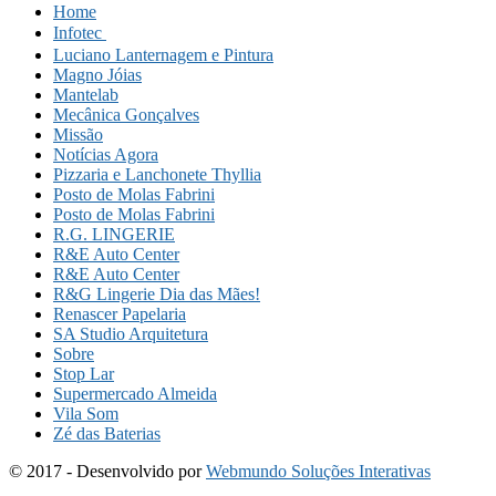
Home
Infotec 
Luciano Lanternagem e Pintura
Magno Jóias
Mantelab
Mecânica Gonçalves
Missão
Notícias Agora
Pizzaria e Lanchonete Thyllia
Posto de Molas Fabrini
Posto de Molas Fabrini
R.G. LINGERIE
R&E Auto Center
R&E Auto Center
R&G Lingerie Dia das Mães!
Renascer Papelaria
SA Studio Arquitetura
Sobre
Stop Lar
Supermercado Almeida
Vila Som
Zé das Baterias
© 2017 - Desenvolvido por
Webmundo Soluções Interativas