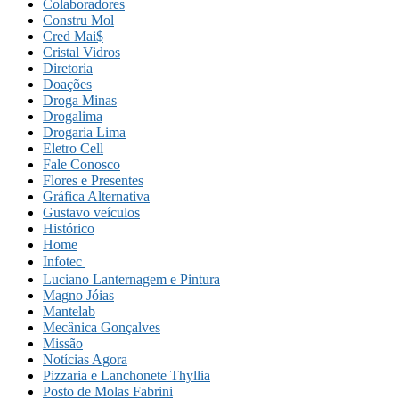
Colaboradores
Constru Mol
Cred Mai$
Cristal Vidros
Diretoria
Doações
Droga Minas
Drogalima
Drogaria Lima
Eletro Cell
Fale Conosco
Flores e Presentes
Gráfica Alternativa
Gustavo veículos
Histórico
Home
Infotec 
Luciano Lanternagem e Pintura
Magno Jóias
Mantelab
Mecânica Gonçalves
Missão
Notícias Agora
Pizzaria e Lanchonete Thyllia
Posto de Molas Fabrini