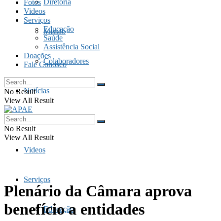
Diretoria
Fotos
Videos
Serviços
Educação
Missão
Saúde
Assistência Social
Doações
Colaboradores
Fale Conosco
Notícias
No Result
View All Result
Fotos
No Result
View All Result
Videos
Serviços
Plenário da Câmara aprova
benefício a entidades
Educação