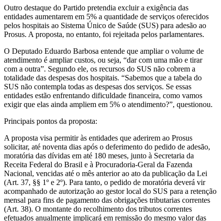
Outro destaque do Partido pretendia excluir a exigência das
entidades aumentarem em 5% a quantidade de serviços oferecidos
pelos hospitais ao Sistema Único de Saúde (SUS) para adesão ao
Prosus. A proposta, no entanto, foi rejeitada pelos parlamentares.
O Deputado Eduardo Barbosa entende que ampliar o volume de
atendimento é ampliar custos, ou seja, “dar com uma mão e tirar
com a outra”. Segundo ele, os recursos do SUS não cobrem a
totalidade das despesas dos hospitais. “Sabemos que a tabela do
SUS não contempla todas as despesas dos serviços. Se essas
entidades estão enfrentando dificuldade financeira, como vamos
exigir que elas ainda ampliem em 5% o atendimento?”, questionou.
Principais pontos da proposta:
A proposta visa permitir às entidades que aderirem ao Prosus
solicitar, até noventa dias após o deferimento do pedido de adesão,
moratória das dívidas em até 180 meses, junto à Secretaria da
Receita Federal do Brasil e à Procuradoria-Geral da Fazenda
Nacional, vencidas até o mês anterior ao ato da publicação da Lei
(Art. 37, §§ 1º e 2º). Para tanto, o pedido de moratória deverá vir
acompanhado de autorização ao gestor local do SUS para a retenção
mensal para fins de pagamento das obrigações tributarias correntes
(Art. 38). O montante do recolhimento dos tributos correntes
efetuados anualmente implicará em remissão do mesmo valor das