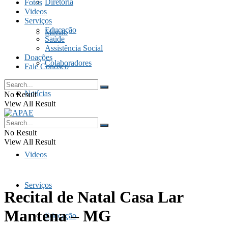
Diretoria
Fotos
Videos
Serviços
Educação
Missão
Saúde
Assistência Social
Doações
Colaboradores
Fale Conosco
Notícias
No Result
View All Result
Fotos
No Result
View All Result
Videos
Serviços
Recital de Natal Casa Lar
Mantena – MG
Educação