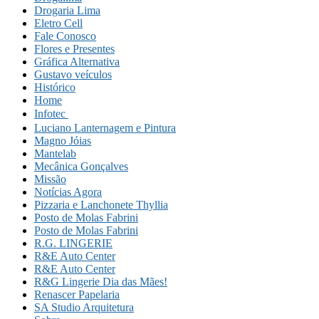
Drogaria Lima
Eletro Cell
Fale Conosco
Flores e Presentes
Gráfica Alternativa
Gustavo veículos
Histórico
Home
Infotec 
Luciano Lanternagem e Pintura
Magno Jóias
Mantelab
Mecânica Gonçalves
Missão
Notícias Agora
Pizzaria e Lanchonete Thyllia
Posto de Molas Fabrini
Posto de Molas Fabrini
R.G. LINGERIE
R&E Auto Center
R&E Auto Center
R&G Lingerie Dia das Mães!
Renascer Papelaria
SA Studio Arquitetura