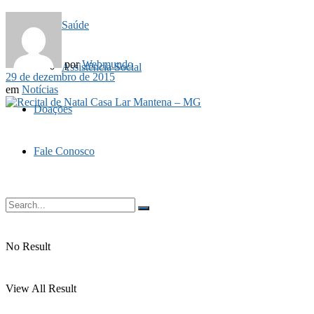
Saúde
por
Webmundo
Assistência Social
29 de dezembro de 2015
em
Notícias
Doações
Fale Conosco
No Result
View All Result