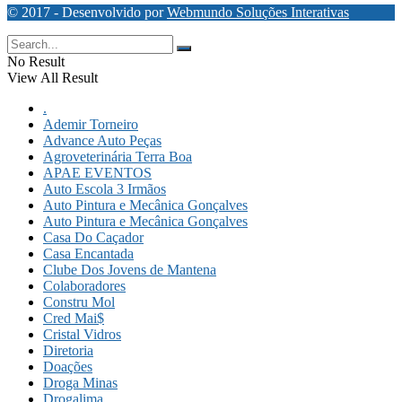
© 2017 - Desenvolvido por
Webmundo Soluções Interativas
No Result
View All Result
.
Ademir Torneiro
Advance Auto Peças
Agroveterinária Terra Boa
APAE EVENTOS
Auto Escola 3 Irmãos
Auto Pintura e Mecânica Gonçalves
Auto Pintura e Mecânica Gonçalves
Casa Do Caçador
Casa Encantada
Clube Dos Jovens de Mantena
Colaboradores
Constru Mol
Cred Mai$
Cristal Vidros
Diretoria
Doações
Droga Minas
Drogalima