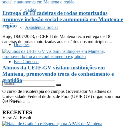
Saúde
Entrega de 18 cadeiras de rodas motorizadas
promove inclusão social e autonomia em Mantena e
região
Assistência Social
Hoje, 18/07/2023, o CER II de Mantena fez a entrega de 18
cadeiras de rodas motorizadas aos usuários dos municípios ...
Doações
Fale Conosco
Alunos da UFJF-GV visitam instituições em
Mantena, promovendo troca de conhecimento e
gratidão
O curso de Fisioterapia do campus Governador Valadares da
Universidade Federal de Juiz de Fora (UFJF-GV) organizou uma
No Result
visita técnica ...
RECENTES
View All Result