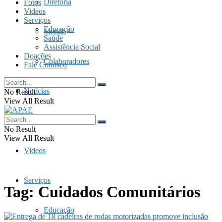
Diretoria
Fotos
Videos
Serviços
Educação
Missão
Saúde
Assistência Social
Doações
Colaboradores
Fale Conosco
Notícias
No Result
View All Result
Fotos
No Result
View All Result
Videos
Serviços
Tag:
Cuidados Comunitários
Educação