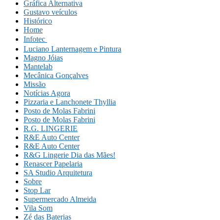
Gráfica Alternativa
Gustavo veículos
Histórico
Home
Infotec 
Luciano Lanternagem e Pintura
Magno Jóias
Mantelab
Mecânica Gonçalves
Missão
Notícias Agora
Pizzaria e Lanchonete Thyllia
Posto de Molas Fabrini
Posto de Molas Fabrini
R.G. LINGERIE
R&E Auto Center
R&E Auto Center
R&G Lingerie Dia das Mães!
Renascer Papelaria
SA Studio Arquitetura
Sobre
Stop Lar
Supermercado Almeida
Vila Som
Zé das Baterias