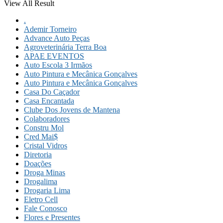
View All Result
.
Ademir Torneiro
Advance Auto Peças
Agroveterinária Terra Boa
APAE EVENTOS
Auto Escola 3 Irmãos
Auto Pintura e Mecânica Gonçalves
Auto Pintura e Mecânica Gonçalves
Casa Do Caçador
Casa Encantada
Clube Dos Jovens de Mantena
Colaboradores
Constru Mol
Cred Mai$
Cristal Vidros
Diretoria
Doações
Droga Minas
Drogalima
Drogaria Lima
Eletro Cell
Fale Conosco
Flores e Presentes