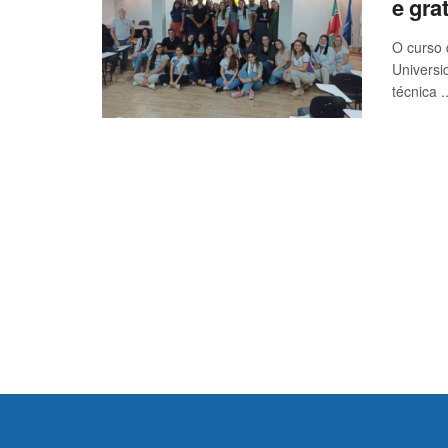
e gra
O curso 
Universi
técnica ..