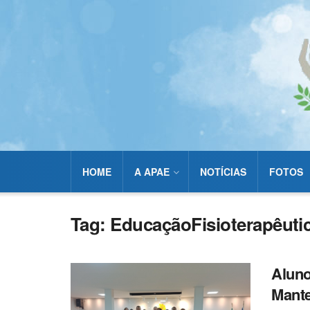
HOME
A APAE
NOTÍCIAS
FOTOS
Tag:
EducaçãoFisioterapêuti
Aluno
Mante