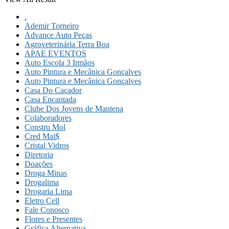
.
Ademir Torneiro
Advance Auto Peças
Agroveterinária Terra Boa
APAE EVENTOS
Auto Escola 3 Irmãos
Auto Pintura e Mecânica Gonçalves
Auto Pintura e Mecânica Gonçalves
Casa Do Caçador
Casa Encantada
Clube Dos Jovens de Mantena
Colaboradores
Constru Mol
Cred Mai$
Cristal Vidros
Diretoria
Doações
Droga Minas
Drogalima
Drogaria Lima
Eletro Cell
Fale Conosco
Flores e Presentes
Gráfica Alternativa