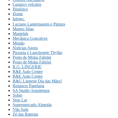
Gustavo veículos
Histórico
Home
Infotec 
Luciano Lanternagem e Pintura
Magno Jóias
Mantelab
Mecânica Gonçalves
Missão
Notícias Agora
Pizzaria e Lanchonete Thyllia
Posto de Molas Fabrini
Posto de Molas Fabrini
R.G. LINGERIE
R&E Auto Center
R&E Auto Center
R&G Lingerie Dia das Mães!
Renascer Papelaria
SA Studio Arquitetura
Sobre
Stop Lar
Supermercado Almeida
Vila Som
Zé das Baterias