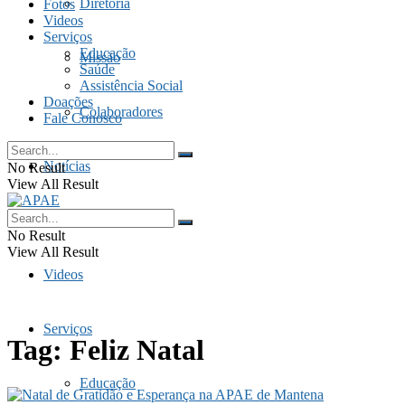
Diretoria
Fotos
Videos
Serviços
Educação
Missão
Saúde
Assistência Social
Doações
Colaboradores
Fale Conosco
Notícias
No Result
View All Result
Fotos
No Result
View All Result
Videos
Serviços
Tag:
Feliz Natal
Educação