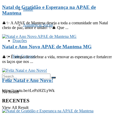
Natal de Gratidão e Esperança na APAE de
Saúde
Mantena
🎄✨ A APAE de Mantena deseja a toda a comunidade um Natal
Assistência Social
cheio de paz, amor e união! ✨🎄 Que ...
Doações
Natal e Ano Novo APAE de Mantena MG
Fale Conosco
🎄✨ É tempo de celebrar a vida, renovar as esperanças e fortalecer
os laços que nos ...
Feliz Natal e Ano Novo!
https://youtu.be/rLePzHZLyWk
No Result
RECENTES
View All Result