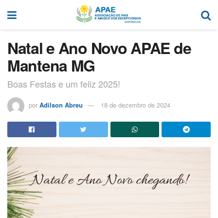
Natal e Ano Novo APAE de
Mantena MG
Boas Festas e um feliz 2025!
por
Adilson Abreu
18 de dezembro de 2024
Tocador
de
vídeo